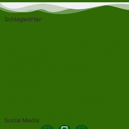
Schlagwörter
Bad Lobenstein
Blankenstein
Blankenberg
Burgk
Ebersdorf
Eliasbrunn
Friesau
Brennersgrün
Gefell
Heberndorf
Harra
Frössen
Grumbach
Gräfenwarth
Gahma
Lehesten
Hirschberg
Helmsgrün
Heinersdorf
Liebengrün
Ossla
Neundorf
Oberlemnitz
Pöritzsch
Lückenmühle
Oßla
Remptendorf
Rosenthal am Rennsteig
Rodacherbrunn
Saalburg
Saalburg-
Röppisch
Ruppersdorf
Röttersdorf
Ebersdorf
Schleiz
Schönbrunn
Saaldorf
Tanna
Weitisberga
Thimmendorf
Thierbach
Unterlemnitz
Wurzbach
Zoppoten
Ziegenrück
Social Media