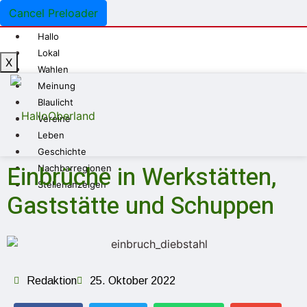
Cancel Preloader
Hallo
Lokal
X
Wahlen
Meinung
Blaulicht
Vereine
Leben
Geschichte
Einbrüche in Werkstätten,
Nachbarregionen
Stellenanzeigen
Gaststätte und Schuppen
Redaktion
25. Oktober 2022