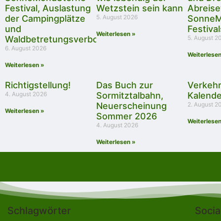
Festival, Auslastung
Wetzstein sein kann
Abreise
der Campingplätze
5. August 2026
SonneM
und
Festival
Weiterlesen »
Waldbetretungsverbot
5. August 2
6. August 2026
Weiterlesen
Weiterlesen »
Richtigstellung!
Das Buch zur
Verkeh
4. August 2026
Sormitztalbahn,
Kalend
Neuerscheinung
2. August 2
Weiterlesen »
Sommer 2026
Weiterlesen
4. August 2026
Weiterlesen »
Schlagwörter
Socia