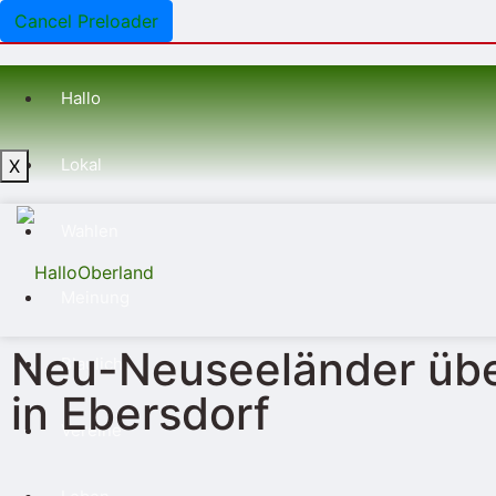
Cancel Preloader
Hallo
Lokal
X
Wahlen
Meinung
Neu-Neuseeländer übe
Blaulicht
in Ebersdorf
Vereine