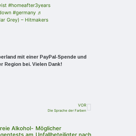
ist
#homeafter3years
kdown
#germany
♬
ar Grey) – Hitmakers
Oberland mit einer PayPal-Spende und
er Region bei. Vielen Dank!
VOR
Die Sprache der Farben
reie Alkohol-
Möglicher
ogentests am
Unfallbeteiligter nach