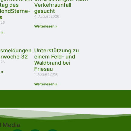
tag des
Verkehrsunfall
ondSterne-
gesucht
s
4. August 2026
026
Weiterlesen »
 »
rsmeldungen
Unterstützung zu
erwoche 32
einem Feld- und
026
Waldbrand bei
Friesau
 »
1. August 2026
Weiterlesen »
l Media