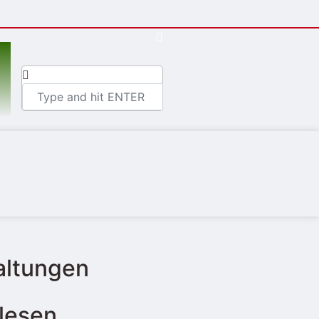
altungen
lesen