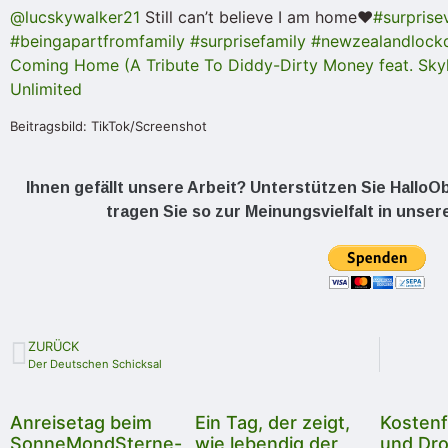
@lucskywalker21
Still can’t believe I am home❤️
#surprisev
#beingapartfromfamily
#surprisefamily
#newzealandloc
Coming Home (A Tribute To Diddy-Dirty Money feat. Skyl
Unlimited
Beitragsbild: TikTok/Screenshot
Ihnen gefällt unsere Arbeit? Unterstützen Sie Hallo
tragen Sie so zur Meinungsvielfalt in unser
ZURÜCK
Der Deutschen Schicksal
Anreisetag beim
Ein Tag, der zeigt,
Kostenf
SonneMondSterne-
wie lebendig der
und Dr