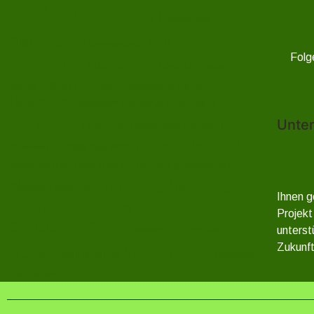
Bad Lobenstein
Blankenberg
Burgk
Blankenstein
Brennersgrün
Folg
Ebersdorf
Eliasbrunn
Friesau
Frössen
Gefell
Harra
Grumbach
Gräfenwarth
Gahma
Heberndorf
Hirschberg
Helmsgrün
Heinersdorf
Lehesten
Unter
Neundorf
Lückenmühle
Liebengrün
Remptendorf
Ossla
Oberlemnitz
Pöritzsch
Oßla
Rosenthal am Rennsteig
Rodacherbrunn
Ruppersdorf
Saalburg
Saalburg-
Röppisch
Röttersdorf
Ihnen g
Ebersdorf
Schleiz
Saaldorf
Projekt
Schönbrunn
Tanna
Thimmendorf
unterst
Thierbach
Wurzbach
Zukunft
Weitisberga
Ziegenrück
Unterlemnitz
Zoppoten