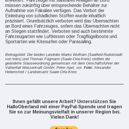
erweitert: Fahrzeuge mit sanitären Anlagen an Bord
müssen zukünftig über entsprechende Behälter zur
Aufnahme von Fäkalien verfügen. Das Verbot der
Einleitung von schädlichen Stoffen wurde inhaltlich
präzisiert. Grundsätzlich verboten wird das Übernachten
an Bord eines Fahrzeuges, sofern das Übernachten nicht
an Stegen stattfindet. Verboten sind auch bestimmte
Fahrzeugarten wie Luftkissen oder Tragflügelboote und
Sportarten wie Kitesurfen oder Parasailing.
Beitragsbild: Die beiden Landräte Marko Wolfram (Saalfeld-Rudolstadt/
von links) und Thomas Fügmann (Saale-Orla-Kreis) stellten die
geänderte Stauseeordnung gemeinsam mit dem Geschäftsführer der
Vattenfall Wasserkraft GmbH, Peter Apel, vor.
Foto:
Alexander
Hebenstreit / Landratsamt Saale-Orla-Kreis
Ihnen gefällt unsere Arbeit? Unterstützen Sie
HalloOberland mit einer PayPal-Spende und tragen
Sie so zur Meinungsvielfalt in unserer Region bei.
Vielen Dank!