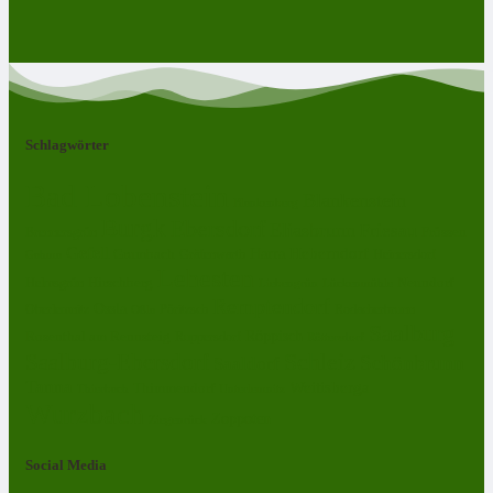
Schlagwörter
Bad Lobenstein
Blankenstein
Blankenberg
Burgk
Ebersdorf
Eliasbrunn
Friesau
Frössen
Brennersgrün
Gefell
Harra
Heberndorf
Grumbach
Gräfenwarth
Gahma
Heinersdorf
Lehesten
Hirschberg
Helmsgrün
Neundorf
Lückenmühle
Liebengrün
Remptendorf
Ossla
Oberlemnitz
Pöritzsch
Rodacherbrunn
Oßla
Saalburg
Rosenthal am Rennsteig
Röppisch
Ruppersdorf
Röttersdorf
Schleiz
Saalburg-Ebersdorf
Schönbrunn
Saaldorf
Tanna
Weitisberga
Thimmendorf
Thierbach
Unterlemnitz
Wurzbach
Zoppoten
Ziegenrück
Social Media