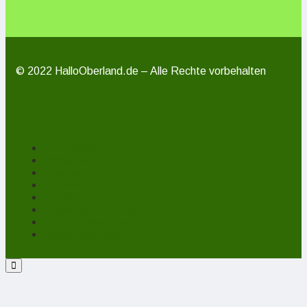
© 2022 HalloOberland.de – Alle Rechte vorbehalten
Unterstützen
Mitmachen
Über uns
Impressum
Kontakt
Datenschutzerklärung
Haftungsausschluss
Cookie-Richtlinie (EU)