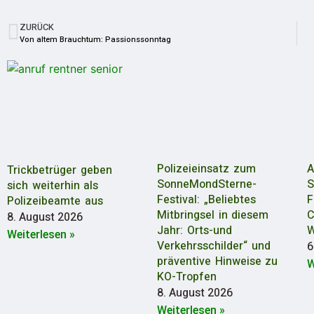
ZURÜCK
Von altem Brauchtum: Passionssonntag
Polizeieinsatz zum
A
Trickbetrüger geben
SonneMondSterne-
S
sich weiterhin als
Festival: „Beliebtes
F
Polizeibeamte aus
Mitbringsel in diesem
C
8. August 2026
Jahr: Orts-und
W
Weiterlesen »
Verkehrsschilder“ und
6
präventive Hinweise zu
W
KO-Tropfen
8. August 2026
Weiterlesen »