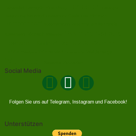
Lehesten
Hirschberg
Helmsgrün
Heinersdorf
Liebengrün
Ossla
Neundorf
Oberlemnitz
Pöritzsch
Lückenmühle
Oßla
Remptendorf
Rosenthal am Rennsteig
Rodacherbrunn
Saalburg
Saalburg-
Röppisch
Ruppersdorf
Röttersdorf
Ebersdorf
Schleiz
Schönbrunn
Saaldorf
Tanna
Weitisberga
Thimmendorf
Thierbach
Unterlemnitz
Wurzbach
Zoppoten
Ziegenrück
Social Media
Folgen Sie uns auf Telegram, Instagram und Facebook!
Unterstützen