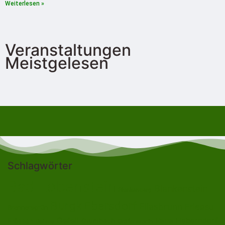
Weiterlesen »
Veranstaltungen
Meistgelesen
Schlagwörter
Bad Lobenstein
Blankenstein
Blankenberg
Burgk
Ebersdorf
Eliasbrunn
Friesau
Brennersgrün
Gefell
Heberndorf
Harra
Frössen
Grumbach
Gräfenwarth
Gahma