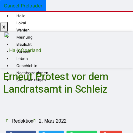
Cancel Preloader
Hallo
Lokal
X
Wahlen
Meinung
Blaulicht
Vereine
Leben
Geschichte
Erneut Protest vor dem
Nachbarregionen
Stellenanzeigen
Landratsamt in Schleiz
Redaktion
2. März 2022