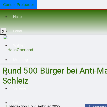
Cancel Preloader
Hallo
Lokal
X
Wahlen
Meinung
Rund 500 Bürger bei Anti-M
Blaulicht
Schleiz
Vereine
Leben
Redaktion
23. Februar 2022
Facebook