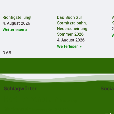
Richtigstellung!
Das Buch zur
V
Sormitztalbahn,
K
4. August 2026
Neuerscheinung
2
Weiterlesen »
Sommer 2026
W
4. August 2026
Weiterlesen »
Schlagwörter
Socia
Bad Lobenstein
Blankenberg
Burgk
Blankenstein
Brennersgrün