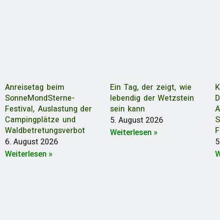
Anreisetag beim
Ein Tag, der zeigt, wie
K
SonneMondSterne-
lebendig der Wetzstein
D
Festival, Auslastung der
sein kann
A
Campingplätze und
S
5. August 2026
Waldbetretungsverbot
F
Weiterlesen »
6. August 2026
5
Weiterlesen »
W