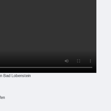
in Bad Lobenstein
fen