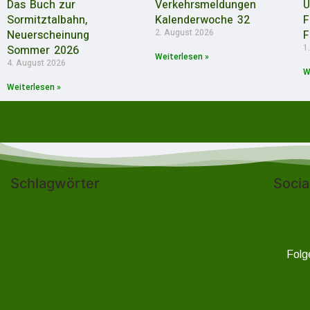
Das Buch zur
Verkehrsmeldungen
U
Sormitztalbahn,
Kalenderwoche 32
F
2. August 2026
Neuerscheinung
F
1
Sommer 2026
Weiterlesen »
4. August 2026
W
Weiterlesen »
Schlagwörter
Socia
Bad Lobenstein
Blankenberg
Burgk
Blankenstein
Brennersgrün
Folg
Ebersdorf
Eliasbrunn
Friesau
Frössen
Gefell
Harra
Grumbach
Gräfenwarth
Gahma
Heberndorf
Hirschberg
Helmsgrün
Heinersdorf