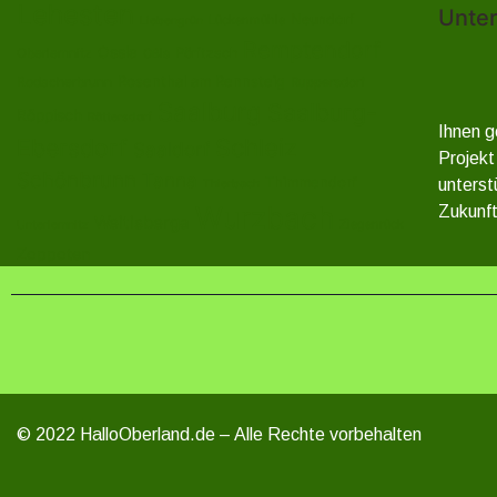
Lehesten
Unter
Neundorf
Lückenmühle
Liebengrün
Remptendorf
Ossla
Oberlemnitz
Pöritzsch
Oßla
Rosenthal am Rennsteig
Rodacherbrunn
Ruppersdorf
Saalburg
Saalburg-
Röppisch
Röttersdorf
Ihnen g
Ebersdorf
Schleiz
Saaldorf
Projekt
Schönbrunn
Tanna
Thimmendorf
unterst
Thierbach
Wurzbach
Zukunft
Weitisberga
Ziegenrück
Unterlemnitz
Zoppoten
© 2022 HalloOberland.de – Alle Rechte vorbehalten