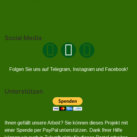
Röppisch
Ruppersdorf
Röttersdorf
Ebersdorf
Schleiz
Schönbrunn
Saaldorf
Tanna
Weitisberga
Thimmendorf
Thierbach
Unterlemnitz
Wurzbach
Zoppoten
Ziegenrück
Social Media
Folgen Sie uns auf Telegram, Instagram und Facebook!
Unterstützen
Ihnen gefällt unsere Arbeit? Sie können dieses Projekt mit
einer Spende per PayPal unterstützen. Dank Ihrer Hilfe