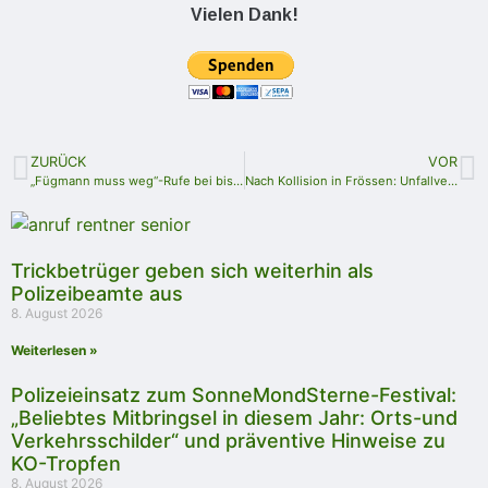
Vielen Dank!
ZURÜCK
VOR
„Fügmann muss weg“-Rufe bei bisher größtem Anti-Corona-Protest im Saale-Orla-Kreis
Nach Kollision in Frössen: Unfallverursacher ermittelt
Trickbetrüger geben sich weiterhin als
Polizeibeamte aus
8. August 2026
Weiterlesen »
Polizeieinsatz zum SonneMondSterne-Festival:
„Beliebtes Mitbringsel in diesem Jahr: Orts-und
Verkehrsschilder“ und präventive Hinweise zu
KO-Tropfen
8. August 2026