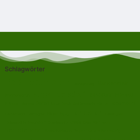
Schlagwörter
Bad Lobenstein
Blankenstein
Blankenberg
Burgk
Ebersdorf
Eliasbrunn
Friesau
Brennersgrün
Gefell
Heberndorf
Harra
Frössen
Grumbach
Gräfenwarth
Gahma
Lehesten
Hirschberg
Helmsgrün
Heinersdorf
Liebengrün
Ossla
Neundorf
Oberlemnitz
Pöritzsch
Lückenmühle
Oßla
Remptendorf
Rosenthal am Rennsteig
Rodacherbrunn
Saalburg
Saalburg-