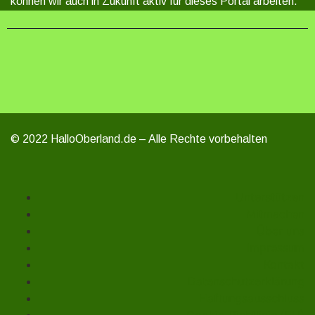
können wir auch in Zukunft aktiv für dieses Portal arbeiten.
© 2022 HalloOberland.de – Alle Rechte vorbehalten
Unterstützen
Mitmachen
Über uns
Impressum
Kontakt
Datenschutzerklärung
Haftungsausschluss
Cookie-Richtlinie (EU)