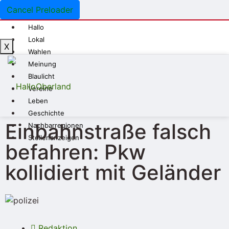
Cancel Preloader
Hallo
Lokal
X
Wahlen
Meinung
Blaulicht
Vereine
Leben
Geschichte
Einbahnstraße falsch
Nachbarregionen
Stellenanzeigen
befahren: Pkw
kollidiert mit Geländer
Redaktion