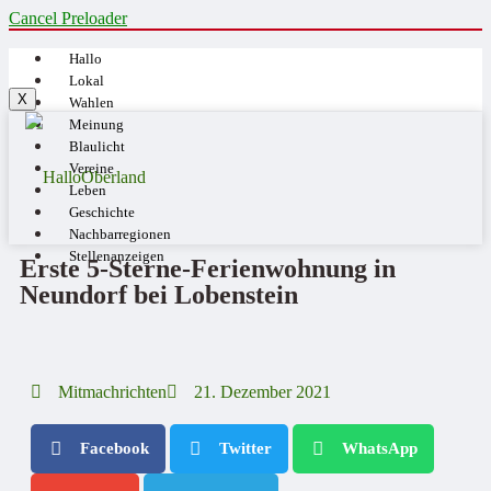
Cancel Preloader
Hallo
Lokal
X
Wahlen
Meinung
Blaulicht
Vereine
Leben
Geschichte
Nachbarregionen
Stellenanzeigen
Erste 5-Sterne-Ferienwohnung in
Neundorf bei Lobenstein
Mitmachrichten
21. Dezember 2021
Facebook
Twitter
WhatsApp