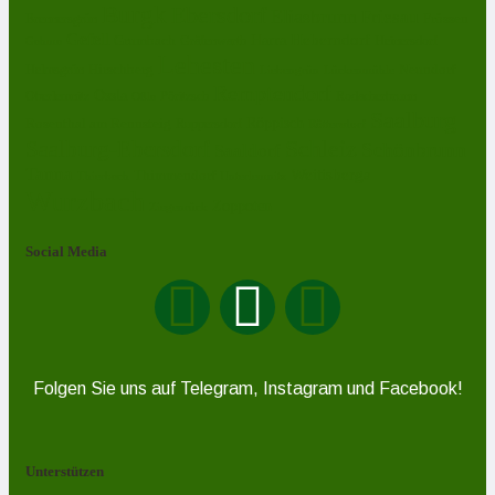
Burgk
Ebersdorf
Eliasbrunn
Friesau
Frössen
Brennersgrün
Gefell
Harra
Heberndorf
Grumbach
Gräfenwarth
Gahma
Heinersdorf
Lehesten
Hirschberg
Helmsgrün
Neundorf
Lückenmühle
Liebengrün
Remptendorf
Ossla
Oberlemnitz
Pöritzsch
Rodacherbrunn
Oßla
Saalburg
Rosenthal am Rennsteig
Röppisch
Ruppersdorf
Röttersdorf
Schleiz
Saalburg-Ebersdorf
Schönbrunn
Saaldorf
Tanna
Weitisberga
Thimmendorf
Thierbach
Unterlemnitz
Wurzbach
Zoppoten
Ziegenrück
Social Media
Folgen Sie uns auf Telegram, Instagram und Facebook!
Unterstützen