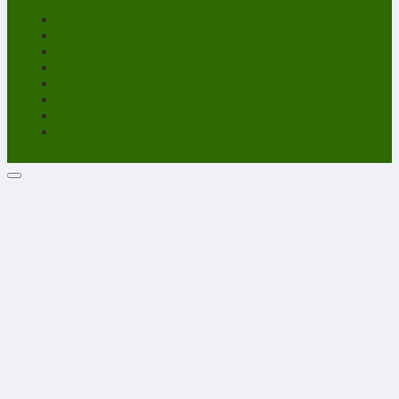
Unterstützen
Mitmachen
Über uns
Impressum
Kontakt
Datenschutzerklärung
Haftungsausschluss
Cookie-Richtlinie (EU)