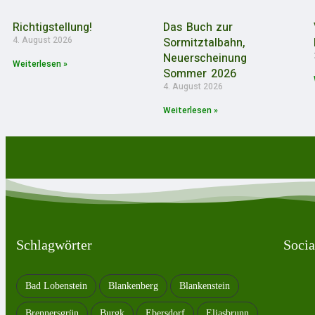
Richtigstellung!
Das Buch zur
4. August 2026
Sormitztalbahn,
Neuerscheinung
Weiterlesen »
Sommer 2026
4. August 2026
Weiterlesen »
Schlagwörter
Socia
Bad Lobenstein
Blankenberg
Blankenstein
Brennersgrün
Burgk
Ebersdorf
Eliasbrunn