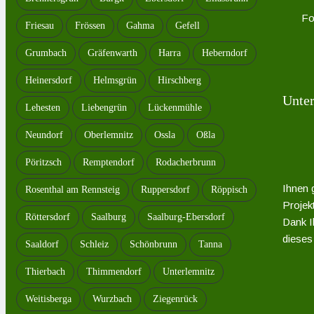
Fo
Friesau
Frössen
Gahma
Gefell
Grumbach
Gräfenwarth
Harra
Heberndorf
Heinersdorf
Helmsgrün
Hirschberg
Unter
Lehesten
Liebengrün
Lückenmühle
Neundorf
Oberlemnitz
Ossla
Oßla
Pöritzsch
Remptendorf
Rodacherbrunn
Ihnen 
Rosenthal am Rennsteig
Ruppersdorf
Röppisch
Projek
Röttersdorf
Saalburg
Saalburg-Ebersdorf
Dank Ih
dieses 
Saaldorf
Schleiz
Schönbrunn
Tanna
Thierbach
Thimmendorf
Unterlemnitz
Weitisberga
Wurzbach
Ziegenrück