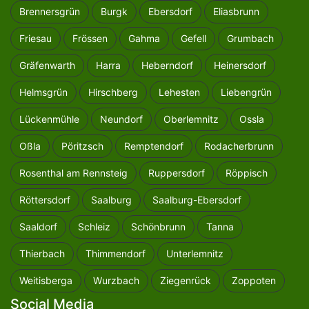
Brennersgrün
Burgk
Ebersdorf
Eliasbrunn
Friesau
Frössen
Gahma
Gefell
Grumbach
Gräfenwarth
Harra
Heberndorf
Heinersdorf
Helmsgrün
Hirschberg
Lehesten
Liebengrün
Lückenmühle
Neundorf
Oberlemnitz
Ossla
Oßla
Pöritzsch
Remptendorf
Rodacherbrunn
Rosenthal am Rennsteig
Ruppersdorf
Röppisch
Röttersdorf
Saalburg
Saalburg-Ebersdorf
Saaldorf
Schleiz
Schönbrunn
Tanna
Thierbach
Thimmendorf
Unterlemnitz
Weitisberga
Wurzbach
Ziegenrück
Zoppoten
Social Media