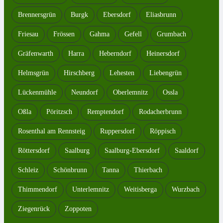
Brennersgrün
Burgk
Ebersdorf
Eliasbrunn
Friesau
Frössen
Gahma
Gefell
Grumbach
Gräfenwarth
Harra
Heberndorf
Heinersdorf
Helmsgrün
Hirschberg
Lehesten
Liebengrün
Lückenmühle
Neundorf
Oberlemnitz
Ossla
Oßla
Pöritzsch
Remptendorf
Rodacherbrunn
Rosenthal am Rennsteig
Ruppersdorf
Röppisch
Röttersdorf
Saalburg
Saalburg-Ebersdorf
Saaldorf
Schleiz
Schönbrunn
Tanna
Thierbach
Thimmendorf
Unterlemnitz
Weitisberga
Wurzbach
Ziegenrück
Zoppoten