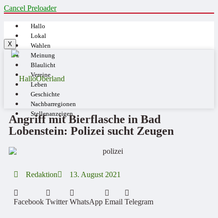
Cancel Preloader
Hallo
Lokal
X
Wahlen
Meinung
Blaulicht
Vereine
Leben
Geschichte
Nachbarregionen
Stellenanzeigen
Angriff mit Bierflasche in Bad
Lobenstein: Polizei sucht Zeugen
Redaktion
13. August 2021
Facebook
Twitter
WhatsApp
Email
Telegram