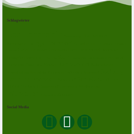
Schlagwörter
Bad Lobenstein
Blankenstein
Blankenberg
Burgk
Ebersdorf
Eliasbrunn
Friesau
Frössen
Brennersgrün
Gefell
Harra
Heberndorf
Grumbach
Gräfenwarth
Gahma
Heinersdorf
Lehesten
Hirschberg
Helmsgrün
Neundorf
Lückenmühle
Liebengrün
Remptendorf
Ossla
Oberlemnitz
Pöritzsch
Rodacherbrunn
Oßla
Saalburg
Rosenthal am Rennsteig
Röppisch
Ruppersdorf
Röttersdorf
Schleiz
Saalburg-Ebersdorf
Schönbrunn
Saaldorf
Tanna
Weitisberga
Thimmendorf
Thierbach
Unterlemnitz
Wurzbach
Zoppoten
Ziegenrück
Social Media