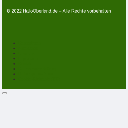
© 2022 HalloOberland.de – Alle Rechte vorbehalten
Unterstützen
Mitmachen
Über uns
Impressum
Kontakt
Datenschutzerklärung
Haftungsausschluss
Cookie-Richtlinie (EU)