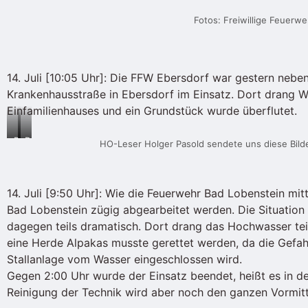
Fotos: Freiwillige Feuerw
14. Juli [10:05 Uhr]: Die FFW Ebersdorf war gestern nebe
Krankenhausstraße in Ebersdorf im Einsatz. Dort drang Wa
Einfamilienhauses und ein Grundstück wurde überflutet.
Der
Der
HO-Leser Holger Pasold sendete uns diese Bild
Badeplatz
Badeplatz
in
heute
Röppisch
gegen
14. Juli [9:50 Uhr]: Wie die Feuerwehr Bad Lobenstein mitt
gestern
7:30
Bad Lobenstein zügig abgearbeitet werden. Die Situation i
gegen
Uhr
dagegen teils dramatisch. Dort drang das Hochwasser tei
20:00
eine Herde Alpakas musste gerettet werden, da die Gefahr
Uhr
Stallanlage vom Wasser eingeschlossen wird.
Gegen 2:00 Uhr wurde der Einsatz beendet, heißt es in de
Reinigung der Technik wird aber noch den ganzen Vormit