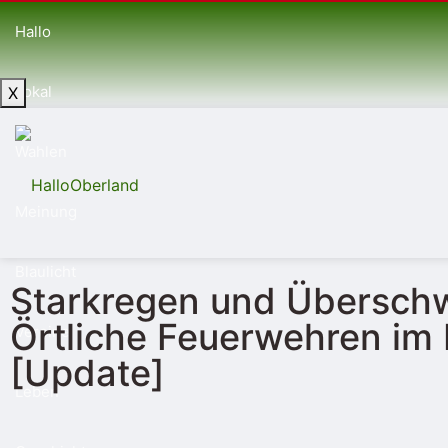
Hallo
Lokal
X
Wahlen
Meinung
Blaulicht
Starkregen und Übersc
Örtliche Feuerwehren im
Vereine
[Update]
Leben