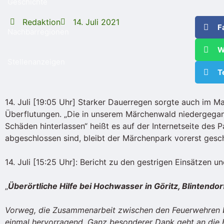
Geschichte
Redaktion
14. Juli 2021
F
Nachbarregionen
W
Stellenanzeigen
T
14. Juli [19:05 Uhr] Starker Dauerregen sorgte auch im M
Überflutungen. „Die in unserem Märchenwald niedergeg
Schäden hinterlassen“ heißt es auf der Internetseite des 
abgeschlossen sind, bleibt der Märchenpark vorerst gesc
14. Juli [15:25 Uhr]: Bericht zu den gestrigen Einsätzen
„
Überörtliche Hilfe bei Hochwasser in Göritz, Blintendo
Vorweg, die Zusammenarbeit zwischen den Feuerwehren b
einmal hervorragend. Ganz besonderer Dank geht an die B