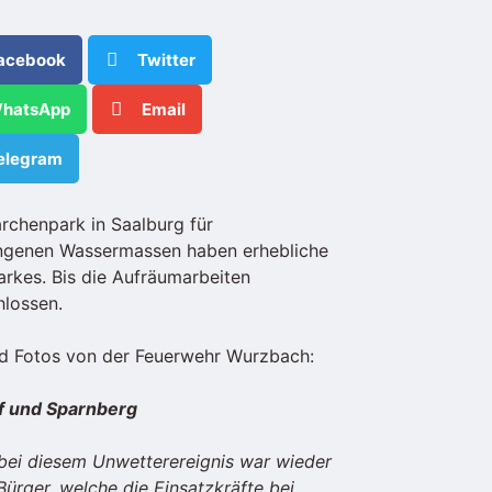
acebook
Twitter
hatsApp
Email
elegram
archenpark in Saalburg für
angenen Wassermassen haben erhebliche
Parkes. Bis die Aufräumarbeiten
hlossen.
 und Fotos von der Feuerwehr Wurzbach:
rf und Sparnberg
ei diesem Unwetterereignis war wieder
ürger, welche die Einsatzkräfte bei