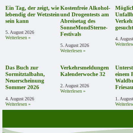
Ein Tag, der zeigt, wie
Kostenfreie Alkohol-
Möglic
lebendig der Wetzstein
und Drogentests am
Unfallb
sein kann
Abreisetag des
Verkeh
SonneMondSterne-
gesuch
5. August 2026
Festivals
Weiterlesen »
4. Augus
Weiterles
5. August 2026
Weiterlesen »
Das Buch zur
Verkehrsmeldungen
Unters
Sormitztalbahn,
Kalenderwoche 32
einem 
Neuerscheinung
Waldbr
2. August 2026
Sommer 2026
Friesa
Weiterlesen »
4. August 2026
1. Augus
Weiterlesen »
Weiterles