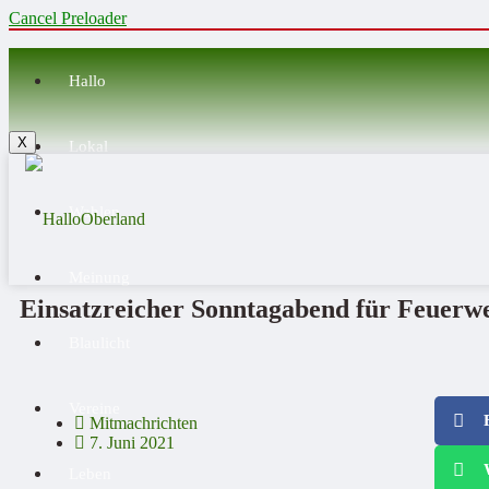
Cancel Preloader
Hallo
X
Lokal
Wahlen
Meinung
Einsatzreicher Sonntagabend für Feuerw
Blaulicht
Vereine
Mitmachrichten
7. Juni 2021
Leben