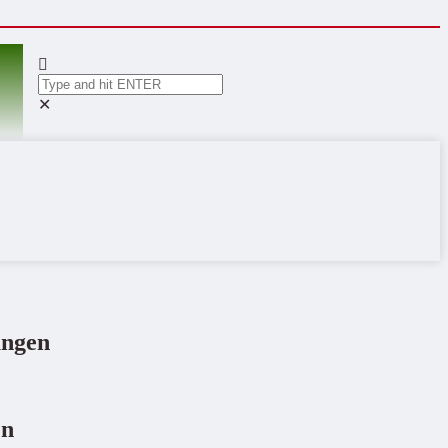
✕
ungen
en