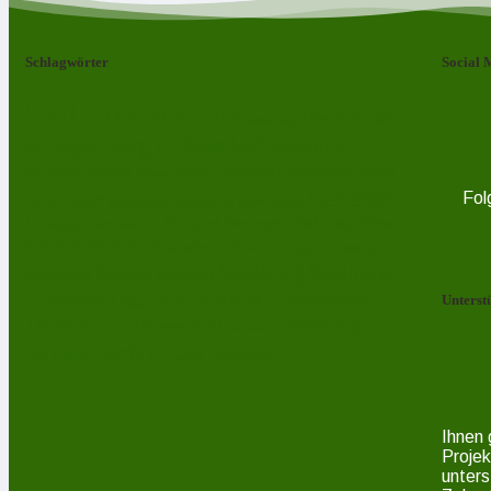
Schlagwörter
Social 
Bad Lobenstein
Blankenstein
Blankenberg
Burgk
Ebersdorf
Eliasbrunn
Brennersgrün
Friesau
Gefell
Harra
Frössen
Grumbach
Gräfenwarth
Gahma
Lehesten
Fol
Heberndorf
Hirschberg
Helmsgrün
Heinersdorf
Ossla
Neundorf
Oberlemnitz
Pöritzsch
Lückenmühle
Oßla
Liebengrün
Remptendorf
Rosenthal am Rennsteig
Rodacherbrunn
Saalburg
Saalburg-
Röppisch
Ruppersdorf
Röttersdorf
Schleiz
Ebersdorf
Schönbrunn
Saaldorf
Unterst
Tanna
Weitisberga
Thimmendorf
Thierbach
Unterlemnitz
Wurzbach
Zoppoten
Ziegenrück
Ihnen 
Projek
unters