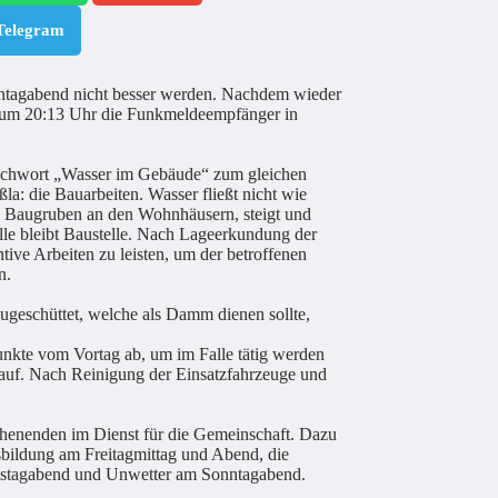
Telegram
ntagabend nicht besser werden. Nachdem wieder
n um 20:13 Uhr die Funkmeldeempfänger in
tichwort „Wasser im Gebäude“ zum gleichen
a: die Bauarbeiten. Wasser fließt nicht wie
n Baugruben an den Wohnhäusern, steigt und
le bleibt Baustelle. Nach Lageerkundung der
tive Arbeiten zu leisten, um der betroffenen
n.
ugeschüttet, welche als Damm dienen sollte,
nkte vom Vortag ab, um im Falle tätig werden
n auf. Nach Reinigung der Einsatzfahrzeuge und
chenenden im Dienst für die Gemeinschaft. Dazu
sbildung am Freitagmittag und Abend, die
amstagabend und Unwetter am Sonntagabend.