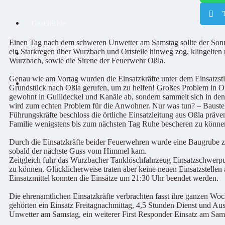
Geschichte
Einen Tag nach dem schweren Unwetter am Samstag sollte der Son
ein Starkregen über Wurzbach und Ortsteile hinweg zog, klingelte
Nachbarregionen
Wurzbach, sowie die Sirene der Feuerwehr Oßla.
Genau wie am Vortag wurden die Einsatzkräfte unter dem Einsatzs
Stellenanzeigen
Grundstück nach Oßla gerufen, um zu helfen! Großes Problem in Oßl
gewohnt in Gullideckel und Kanäle ab, sondern sammelt sich in de
wird zum echten Problem für die Anwohner. Nur was tun? – Baustel
Führungskräfte beschloss die örtliche Einsatzleitung aus Oßla präven
Familie wenigstens bis zum nächsten Tag Ruhe bescheren zu könne
Durch die Einsatzkräfte beider Feuerwehren wurde eine Baugrube z
sobald der nächste Guss vom Himmel kam.
Zeitgleich fuhr das Wurzbacher Tanklöschfahrzeug Einsatzschwerpu
zu können. Glücklicherweise traten aber keine neuen Einsatzstelle
Einsatzmittel konnten die Einsätze um 21:30 Uhr beendet werden.
Die ehrenamtlichen Einsatzkräfte verbrachten fasst ihre ganzen Wo
gehörten ein Einsatz Freitagnachmittag, 4,5 Stunden Dienst und Au
Unwetter am Samstag, ein weiterer First Responder Einsatz am S