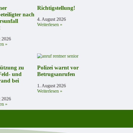
her
Richtigstellung!
eteiligter nach
4. August 2026
rsunfall
Weiterlesen »
t
t 2026
en »
tützung zu
Polizei warnt vor
Feld- und
Betrugsanrufen
and bei
1. August 2026
u
Weiterlesen »
t 2026
en »