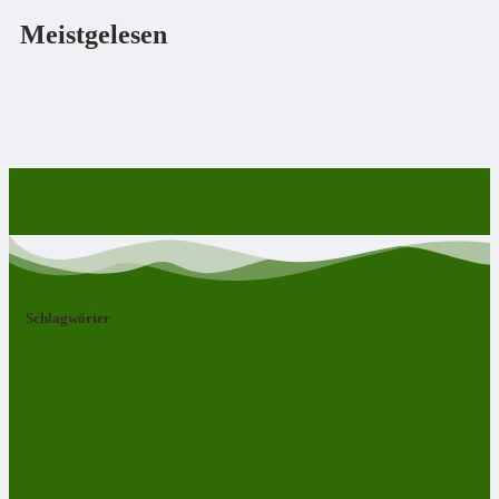
Meistgelesen
Schlagwörter
Bad Lobenstein
Blankenstein
Blankenberg
Burgk
Ebersdorf
Eliasbrunn
Friesau
Frössen
Brennersgrün
Gefell
Harra
Heberndorf
Grumbach
Gräfenwarth
Gahma
Heinersdorf
Lehesten
Hirschberg
Helmsgrün
Neundorf
Lückenmühle
Liebengrün
Remptendorf
Ossla
Oberlemnitz
Pöritzsch
Rodacherbrunn
Oßla