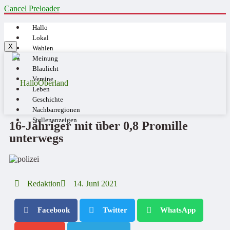
Cancel Preloader
Hallo
Lokal
X
Wahlen
Meinung
Blaulicht
Vereine
Leben
Geschichte
Nachbarregionen
Stellenanzeigen
16-Jähriger mit über 0,8 Promille
unterwegs
Redaktion
14. Juni 2021
Facebook
Twitter
WhatsApp