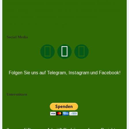
Saalburg
Rosenthal am Rennsteig
Röppisch
Ruppersdorf
Röttersdorf
Schleiz
Saalburg-Ebersdorf
Schönbrunn
Saaldorf
Tanna
Weitisberga
Thimmendorf
Thierbach
Unterlemnitz
Wurzbach
Zoppoten
Ziegenrück
Social Media
Folgen Sie uns auf Telegram, Instagram und Facebook!
Unterstützen