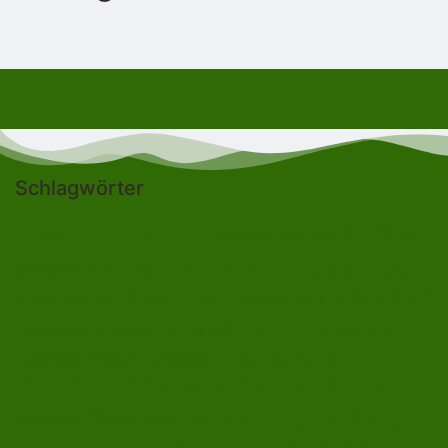
Schlagwörter
Bad Lobenstein
Blankenstein
Blankenberg
Burgk
Ebersdorf
Eliasbrunn
Friesau
Brennersgrün
Gefell
Heberndorf
Harra
Frössen
Grumbach
Gräfenwarth
Gahma
Lehesten
Hirschberg
Helmsgrün
Heinersdorf
Liebengrün
Ossla
Neundorf
Oberlemnitz
Pöritzsch
Lückenmühle
Oßla
Remptendorf
Rosenthal am Rennsteig
Rodacherbrunn
Saalburg
Saalburg-
Röppisch
Ruppersdorf
Röttersdorf
Ebersdorf
Schleiz