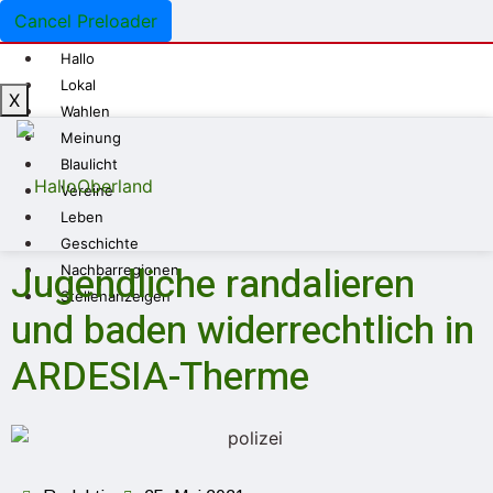
Cancel Preloader
Hallo
Lokal
X
Wahlen
Meinung
Blaulicht
Vereine
Leben
Geschichte
Jugendliche randalieren
Nachbarregionen
Stellenanzeigen
und baden widerrechtlich in
ARDESIA-Therme