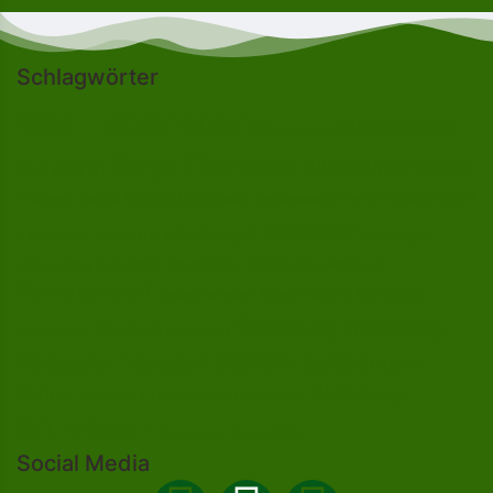
Schlagwörter
Bad Lobenstein
Blankenstein
Blankenberg
Burgk
Ebersdorf
Eliasbrunn
Friesau
Brennersgrün
Gefell
Heberndorf
Harra
Frössen
Grumbach
Gräfenwarth
Gahma
Lehesten
Hirschberg
Helmsgrün
Heinersdorf
Liebengrün
Ossla
Neundorf
Oberlemnitz
Pöritzsch
Lückenmühle
Oßla
Remptendorf
Rosenthal am Rennsteig
Rodacherbrunn
Saalburg
Saalburg-
Röppisch
Ruppersdorf
Röttersdorf
Ebersdorf
Schleiz
Schönbrunn
Saaldorf
Tanna
Weitisberga
Thimmendorf
Thierbach
Unterlemnitz
Wurzbach
Zoppoten
Ziegenrück
Social Media