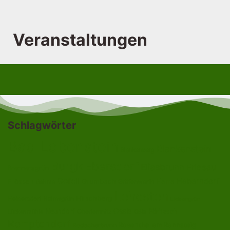
Veranstaltungen
Schlagwörter
Bad Lobenstein
Blankenstein
Blankenberg
Burgk
Ebersdorf
Eliasbrunn
Friesau
Brennersgrün
Gefell
Heberndorf
Harra
Frössen
Grumbach
Gräfenwarth
Gahma
Lehesten
Hirschberg
Helmsgrün
Heinersdorf
Liebengrün
Ossla
Neundorf
Oberlemnitz
Pöritzsch
Lückenmühle
Oßla
Remptendorf
Rosenthal am Rennsteig
Rodacherbrunn