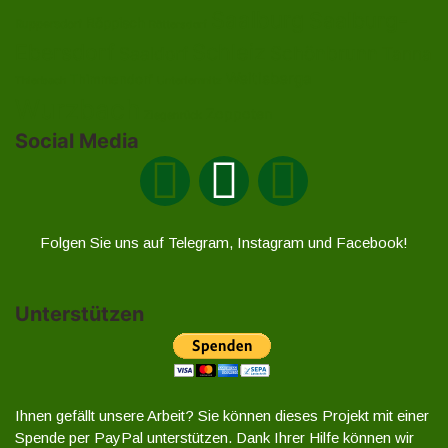
Saalburg
Saalburg-
Röppisch
Ruppersdorf
Röttersdorf
Ebersdorf
Schleiz
Schönbrunn
Saaldorf
Tanna
Weitisberga
Thimmendorf
Thierbach
Unterlemnitz
Wurzbach
Zoppoten
Ziegenrück
Social Media
Folgen Sie uns auf Telegram, Instagram und Facebook!
Unterstützen
Ihnen gefällt unsere Arbeit? Sie können dieses Projekt mit einer
Spende per PayPal unterstützen. Dank Ihrer Hilfe können wir